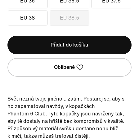
EU 36
EU 36.5
EU 37.5
EU 38
EU 38.5
Přidat do košíku
Oblíbené
Svět nezná tvoje jméno… zatím. Postarej se, aby si
ho zapamatoval navždy, v kopačkách
Phantom 6 Club. Tyto kopačky jsou navrženy tak,
aby tě dostaly na hřiště bez kompromisů v kvalitě.
Přizpůsobivý materiál svršku dostane nohu blíž
k míči, takže můžeš trefovat čistěji.