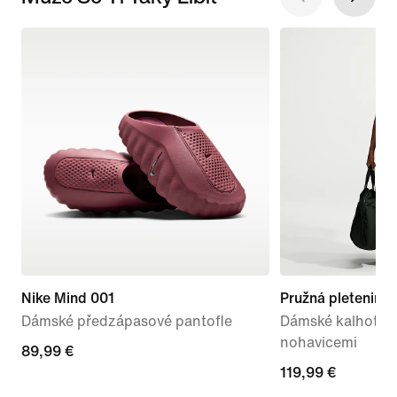
Nike Mind 001
Pružná pletenina
Dámské předzápasové pantofle
Dámské kalhoty s
nohavicemi
89,99 €
89,99 €
119,99 €
119,99 €