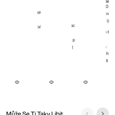
Může Se Ti Taky Líbit