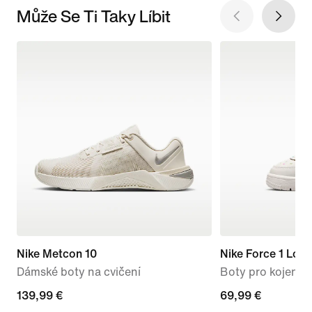
Může Se Ti Taky Líbit
Nike Metcon 10
Nike Force 1 Low
Dámské boty na cvičení
Boty pro kojence
139,99 €
139,99 €
69,99 €
69,99 €