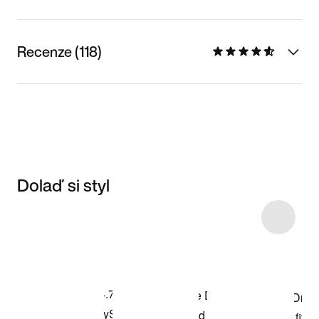
Recenze (118)
Dolaď si styl
Item 3 of 99
Nakupovat
model