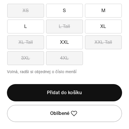
XS
S
M
L
L Tall
XL
XL Tall
XXL
XXL Tall
3XL
4XL
Volná, radši si objednej o číslo menší
Přidat do košíku
Oblíbené