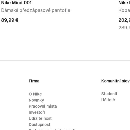
Nike Mind 001
Nike 
Dámské předzápasové pantofle
Kopa
89,99 €
89,99 €
curre
202,
289,
price
202,
origi
price
289,
Firma
Komunitní slev
Studenti
O Nike
Učitelé
Novinky
Pracovní místa
Investoři
Udržitelnost
Dostupnost