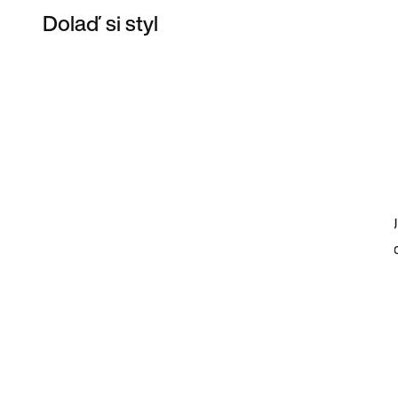
Dolaď si styl
Item 3 of 35