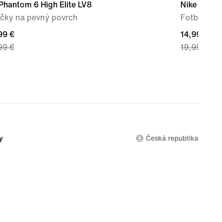
Phantom 6 High Elite LV8
Nike Dri-FI
čky na pevný povrch
Fotbalové
nt
99 €
current
14,99 €
99 €
19,99 €
price
99 €,
14,99 €,
nal
original
price
99 €
19,99 €
y
Česká republika