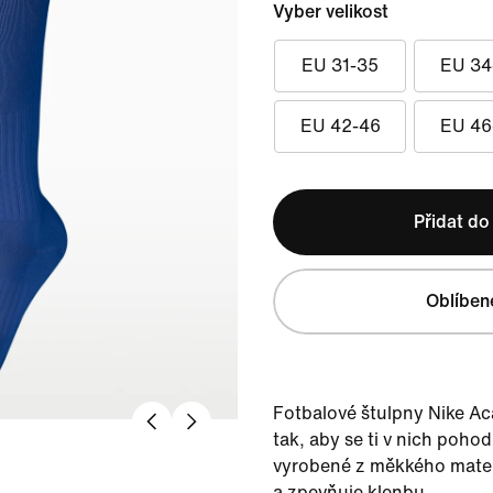
Vyber velikost
EU 31-35
EU 34
EU 42-46
EU 46
Přidat do
Oblíben
Fotbalové štulpny Nike A
tak, aby se ti v nich pohod
vyrobené z měkkého materi
a zpevňuje klenbu.