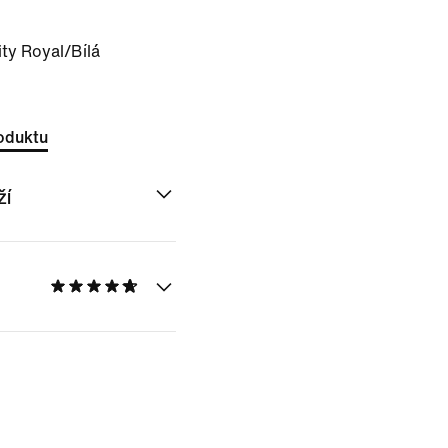
ity Royal/Bílá
oduktu
ží