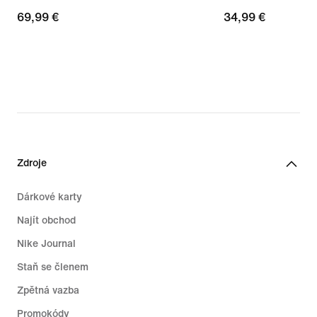
69,99 €
69,99 €
34,99 €
34,99 €
Zdroje
Dárkové karty
Najít obchod
Nike Journal
Staň se členem
Zpětná vazba
Promokódy