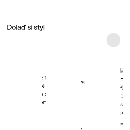
Dolaď si styl
Item 3 of 6
Nakupovat
model