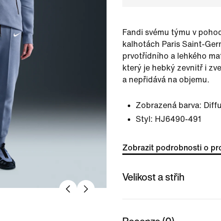
Fandi svému týmu v poho
kalhotách Paris Saint-Ger
prvotřídního a lehkého mat
který je hebký zevnitř i zv
a nepřidává na objemu.
Zobrazená barva:
Diff
Styl:
HJ6490-491
Zobrazit podrobnosti o pr
Velikost a střih