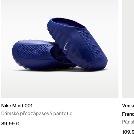
Nike Mind 001
Venk
Dámské předzápasové pantofle
Fran
Pánsk
89,99 €
89,99 €
109,
109,