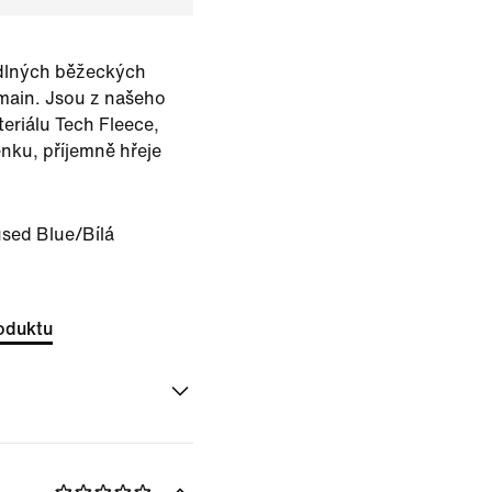
dlných běžeckých
main. Jsou z našeho
eriálu Tech Fleece,
enku, příjemně hřeje
used Blue/Bílá
oduktu