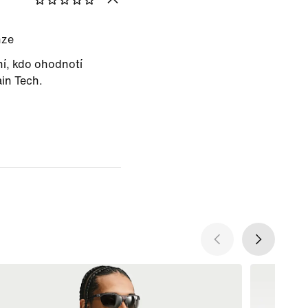
nze
ní, kdo ohodnotí
in Tech.