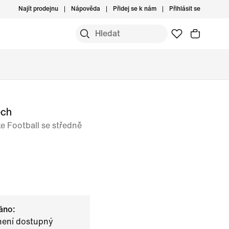
Najít prodejnu
Nápověda
Přidej se k nám
Přihlásit se
ech
e Football se středně
áno:
není dostupný