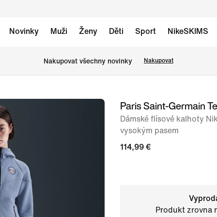
Novinky
Muži
Ženy
Děti
Sport
NikeSKIMS
Nakupovat všechny novinky
Nakupovat
Paris Saint-Germain T
obrázek
1
Dámské flísové kalhoty Nik
vysokým pasem
ze
6
114,99 €
Vyprod
Produkt zrovna 