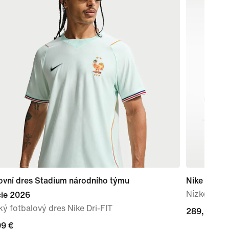
ovní dres Stadium národního týmu
Nike Mercur
Nízké kopa
cie 2026
ý fotbalový dres Nike Dri-FIT
289,99 €
289,99 €
99 €
99 €