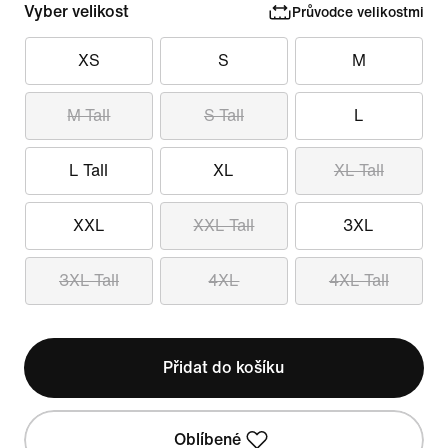
Vyber velikost
Průvodce velikostmi
XS
S
M
M Tall
S Tall
L
L Tall
XL
XL Tall
XXL
XXL Tall
3XL
3XL Tall
4XL
4XL Tall
Přidat do košíku
Oblíbené