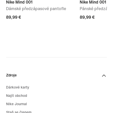
Nike Mind 001
Nike Mind 001
Dámské předzápasové pantofle
Pánské předzápa
89,99 €
89,99 €
89,99 €
89,99 €
Zdroje
Dárkové karty
Najít obchod
Nike Journal
Staň se členem