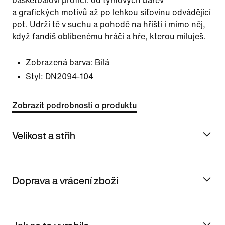
basketbaloví profíci: od týmových barev
a grafických motivů až po lehkou síťovinu odvádějící
pot. Udrží tě v suchu a pohodě na hřišti i mimo něj,
když fandíš oblíbenému hráči a hře, kterou miluješ.
Zobrazená barva:
Bílá
Styl:
DN2094-104
Zobrazit podrobnosti o produktu
Velikost a střih
Doprava a vrácení zboží