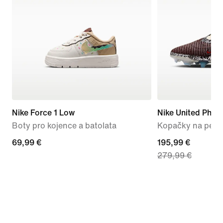
Nike Force 1 Low
Nike United Phan
Boty pro kojence a batolata
Kopačky na pevn
69,99 €
69,99 €
current
195,99 €
279,99 €
price
195,99 €,
original
price
279,99 €