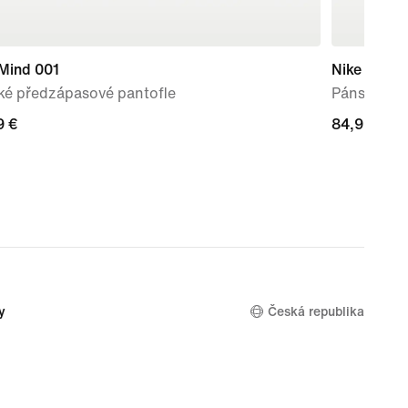
 Mind 001
Nike Court
ké předzápasové pantofle
Pánské bo
9 €
9 €
84,99 €
84,99 €
y
Česká republika