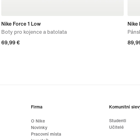
Nike Force 1 Low
Nike
Boty pro kojence a batolata
Páns
69,99 €
69,99 €
89,9
89,9
Firma
Komunitní slev
Studenti
O Nike
Učitelé
Novinky
Pracovní místa