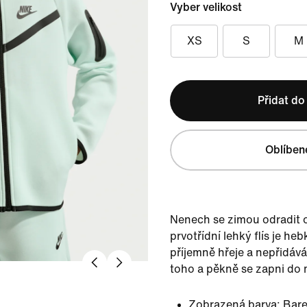
Vyber velikost
XS
S
M
Přidat do
Oblíben
Nenech se zimou odradit 
prvotřídní lehký flís je heb
příjemně hřeje a nepřidáv
toho a pěkně se zapni do
Zobrazená barva:
Bare