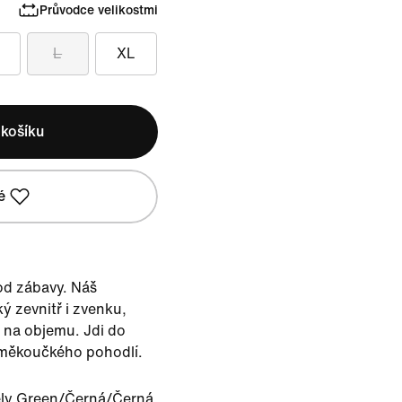
Průvodce velikostmi
L
XL
 košíku
é
od zábavy. Náš
ký zevnitř i zvenku,
á na objemu. Jdi do
 měkoučkého pohodlí.
ly Green/Černá/Černá