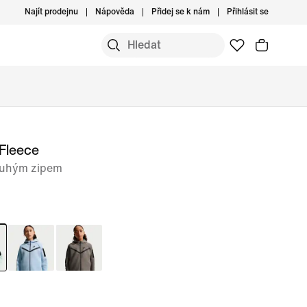
Najít prodejnu
Nápověda
Přidej se k nám
Přihlásit se
Fleece
louhým zipem