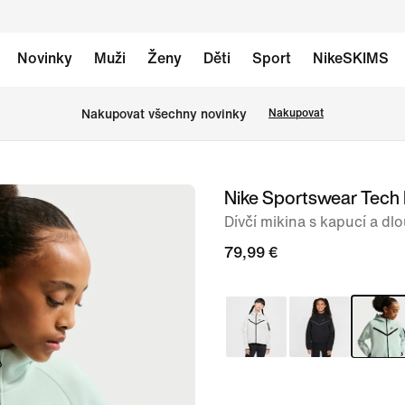
Novinky
Muži
Ženy
Děti
Sport
NikeSKIMS
Nakupovat všechny novinky
Nakupovat
Nike Sportswear Tech 
obrázek
1
Dívčí mikina s kapucí a d
ze
79,99 €
5