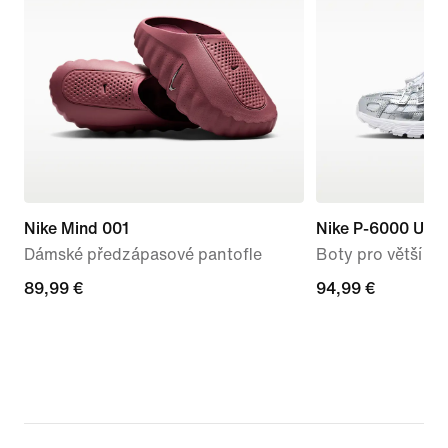
Nike Mind 001
Nike P-6000 Utili
Dámské předzápasové pantofle
Boty pro větší dět
89,99 €
89,99 €
94,99 €
94,99 €