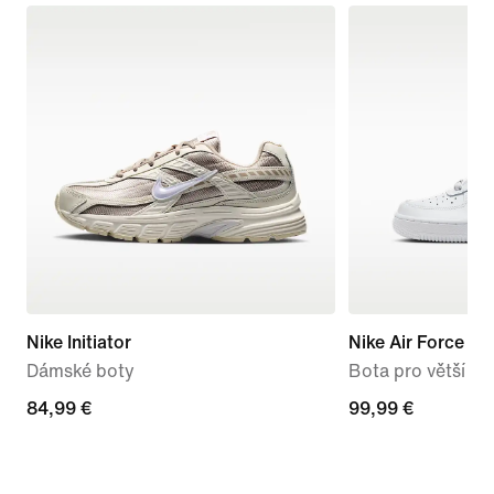
Nike Initiator
Nike Air Force 1 L
Dámské boty
Bota pro větší dět
84,99 €
84,99 €
99,99 €
99,99 €