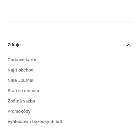
original
price
119,99 €
Zdroje
Dárkové karty
Najít obchod
Nike Journal
Staň se členem
Zpětná vazba
Promokódy
Vyhledávač běžeckých bot