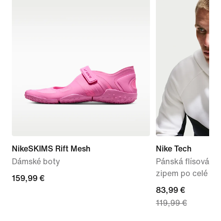
NikeSKIMS Rift Mesh
Nike Tech
Dámské boty
Pánská flísová b
zipem po celé dé
159,99 €
159,99 €
current
83,99 €
119,99 €
price
83,99 €,