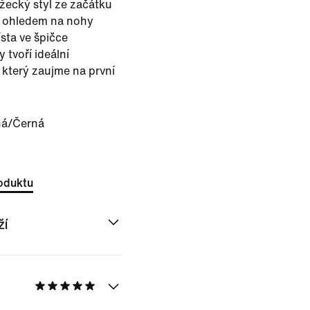
žecký styl ze začátku
 s ohledem na nohy
sta ve špičce
 tvoří ideální
 který zaujme na první
ná/Černá
oduktu
ží