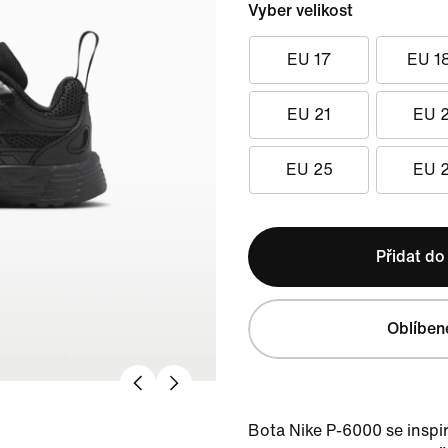
Vyber velikost
EU 17
EU 1
EU 21
EU 
EU 25
EU 
Přidat do
Oblíben
Bota Nike P-6000 se inspir