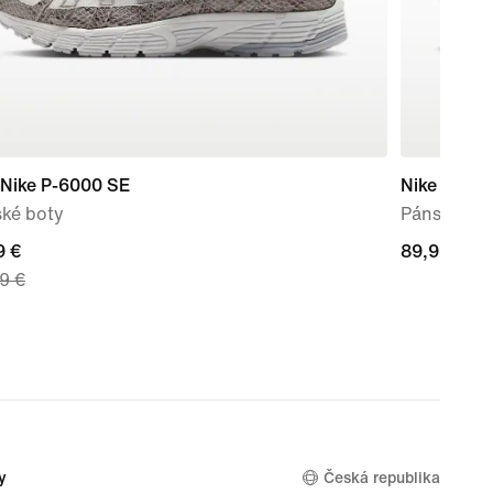
 Nike P-6000 SE
Nike Mind 
ké boty
Pánské pře
nt
9 €
89,99 €
89,99 €
9 €
 €,
nal
9 €
y
Česká republika