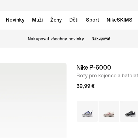
Novinky
Muži
Ženy
Děti
Sport
NikeSKIMS
Nakupovat všechny novinky
Nakupovat
Nike P-6000
obrázek
1
Boty pro kojence a batola
ze
69,99 €
7