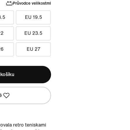
Průvodce velikostmi
8.5
EU 19.5
22
EU 23.5
26
EU 27
 košíku
é
ovala retro teniskami