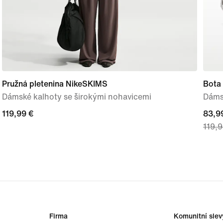
Pružná pletenina NikeSKIMS
Bota
Dámské kalhoty se širokými nohavicemi
Dáms
119,99 €
119,99 €
curre
83,9
119,9
price
83,99
origi
price
119,9
Firma
Komunitní slev