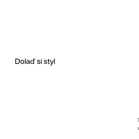
Dolaď si styl
Item 3 of 7