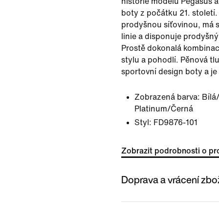
historie modelu Pegasus 
boty z počátku 21. století
prodyšnou síťovinou, má 
linie a disponuje prodyšný
Prostě dokonalá kombina
stylu a pohodlí. Pěnová tl
sportovní design boty a je
Zobrazená barva:
Bílá
Platinum/Černá
Styl:
FD9876-101
Zobrazit podrobnosti o pr
Doprava a vrácení zbo