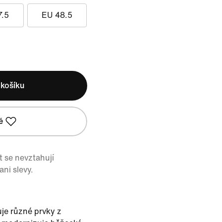
7.5
EU 48.5
 košíku
é
 se nevztahují
ni slevy.
je různé prvky z