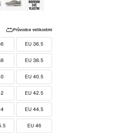
Průvodce velikostmi
36
EU 36.5
38
EU 38.5
40
EU 40.5
42
EU 42.5
44
EU 44.5
5.5
EU 46