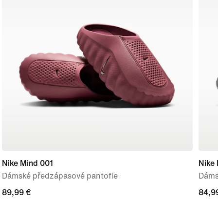
Nike Mind 001
Nike 
Dámské předzápasové pantofle
Dáms
89,99 €
89,99 €
84,9
84,9