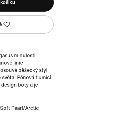
 košíku
é
gasus minulosti.
nové linie
 posouvá běžecký styl
světa. Pěnová tlumicí
 design boty a je
/Soft Pearl/Arctic