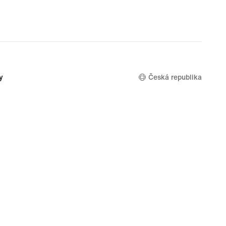
87,49 €,
original
price
124,99 €
y
Česká republika