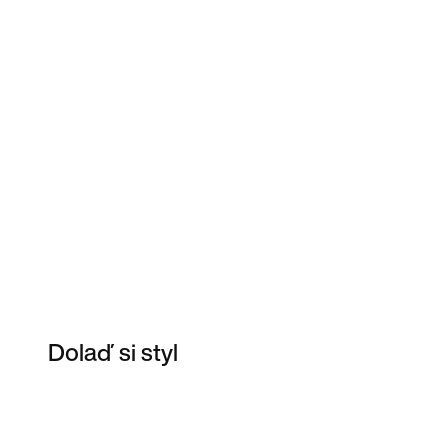
Dolaď si styl
Item 3 of 4