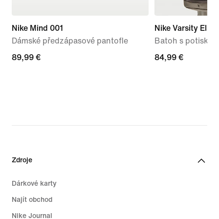
Nike Mind 001
Nike Varsity Elite
Dámské předzápasové pantofle
Batoh s potiskem 
89,99 €
89,99 €
84,99 €
84,99 €
Zdroje
Dárkové karty
Najít obchod
Nike Journal