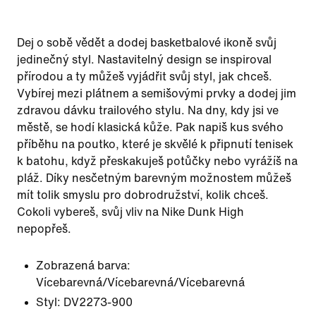
Dej o sobě vědět a dodej basketbalové ikoně svůj
jedinečný styl. Nastavitelný design se inspiroval
přírodou a ty můžeš vyjádřit svůj styl, jak chceš.
Vybírej mezi plátnem a semišovými prvky a dodej jim
zdravou dávku trailového stylu. Na dny, kdy jsi ve
městě, se hodí klasická kůže. Pak napiš kus svého
příběhu na poutko, které je skvělé k připnutí tenisek
k batohu, když přeskakuješ potůčky nebo vyrážíš na
pláž. Díky nesčetným barevným možnostem můžeš
mít tolik smyslu pro dobrodružství, kolik chceš.
Cokoli vybereš, svůj vliv na Nike Dunk High
nepopřeš.
Zobrazená barva:
Vícebarevná/Vícebarevná/Vícebarevná
Styl:
DV2273-900