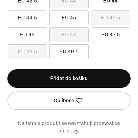
EU 42.5
EU 43
EU 44
EU 44.5
EU 45
EU 45.5
EU 46
EU 47
EU 47.5
EU 48.5
EU 49.5
Přidat do košíku
Oblíbené
Na tenhle produkt se nevztahují promoakce
ani slevy.