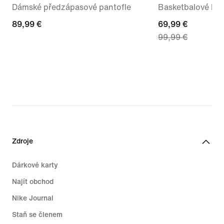
Dámské předzápasové pantofle
Basketbalové boty
89,99 €
89,99 €
current
69,99 €
99,99 €
price
69,99 €,
original
price
99,99 €
Zdroje
Dárkové karty
Najít obchod
Nike Journal
Staň se členem