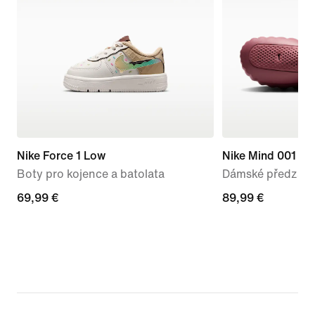
Nike Force 1 Low
Nike Mind 001
Boty pro kojence a batolata
Dámské předzápa
69,99 €
69,99 €
89,99 €
89,99 €