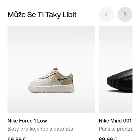
Může Se Ti Taky Líbit
Nike Force 1 Low
Nike Mind 001
Boty pro kojence a batolata
Pánské předzápa
69,99 €
69,99 €
89,99 €
89,99 €