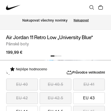
Nakupovat všechny novinky
Nakupovat
Air Jordan 11 Retro Low „University Blue“
Pánské boty
199,99 €
Nejlépe hodnoceno
Vyber velikost
Průvodce velikostmi
EU 40
EU 40.5
EU 41
EU 42
EU 42.5
EU 43