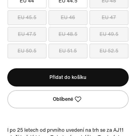
EU 44
EU 44.5
EU 45
EU 45.5
EU 46
EU 47
EU 47.5
EU 48.5
EU 49.5
EU 50.5
EU 51.5
EU 52.5
Přidat do košíku
Oblíbené
I po 25 letech od prvního uvedení na trh se za AJ11