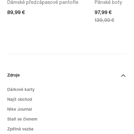
Dámské předzápasové pantofle
Pánské boty
89,99 €
89,99 €
current
97,99 €
139,99 €
price
97,99 €,
original
price
139,99 €
Zdroje
Dárkové karty
Najít obchod
Nike Journal
Staň se členem
Zpětná vazba