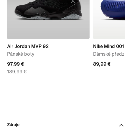
Air Jordan MVP 92
Nike Mind 001
Pánské boty
Dámské předzápa
current
97,99 €
89,99 €
89,99 €
139,99 €
price
97,99 €,
original
price
139,99 €
Zdroje