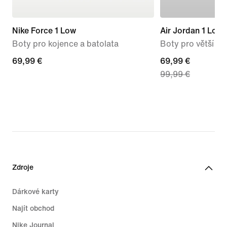
Nike Force 1 Low
Air Jordan 1 Low
Boty pro kojence a batolata
Boty pro větší dět
69,99 €
69,99 €
current
69,99 €
99,99 €
price
69,99 €,
original
price
99,99 €
Zdroje
Dárkové karty
Najít obchod
Nike Journal