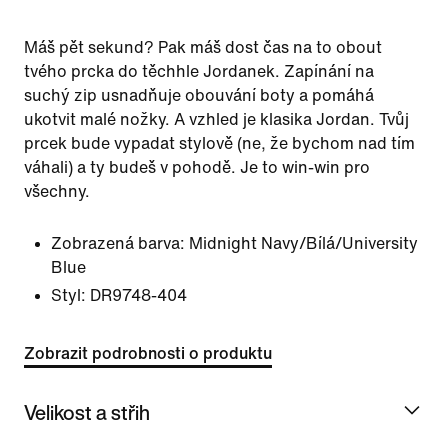
Máš pět sekund? Pak máš dost čas na to obout
tvého prcka do těchhle Jordanek. Zapínání na
suchý zip usnadňuje obouvání boty a pomáhá
ukotvit malé nožky. A vzhled je klasika Jordan. Tvůj
prcek bude vypadat stylově (ne, že bychom nad tím
váhali) a ty budeš v pohodě. Je to win-win pro
všechny.
Zobrazená barva:
Midnight Navy/Bílá/University
Blue
Styl:
DR9748-404
Zobrazit podrobnosti o produktu
Velikost a střih