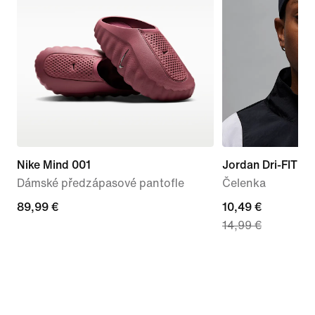
Nike Mind 001
Jordan Dri-FIT 
Dámské předzápasové pantofle
Čelenka
89,99 €
89,99 €
current
10,49 €
14,99 €
price
10,49 €,
original
price
14,99 €