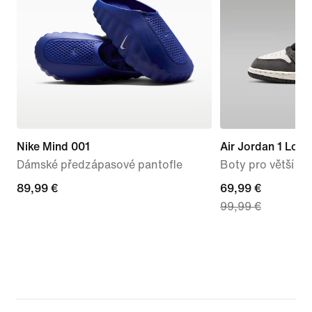
Nike Mind 001
Air Jordan 1 Low
Dámské předzápasové pantofle
Boty pro větší dět
89,99 €
89,99 €
current
69,99 €
99,99 €
price
69,99 €,
original
price
99,99 €