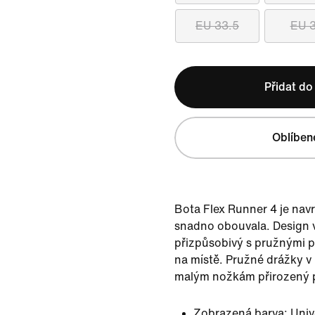
EU 33.5
EU 
Přidat do
Oblíben
Bota Flex Runner 4 je nav
snadno obouvala. Design v
přizpůsobivý s pružnými p
na místě. Pružné drážky 
malým nožkám přirozený 
Zobrazená barva:
Univ