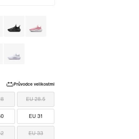
Průvodce velikostmi
28
EU 28.5
30
EU 31
32
EU 33