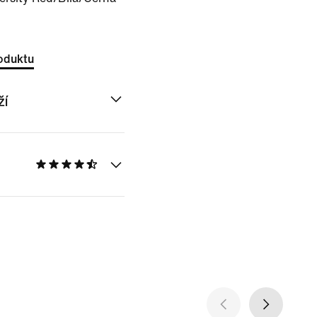
oduktu
ží