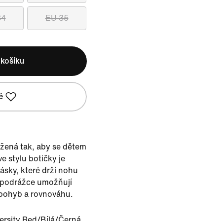
34
EU 35
 košíku
é
ržená tak, aby se dětem
e stylu botičky je
ásky, které drží nohu
v podrážce umožňují
pohyb a rovnováhu.
ersity Red/Bílá/Černá