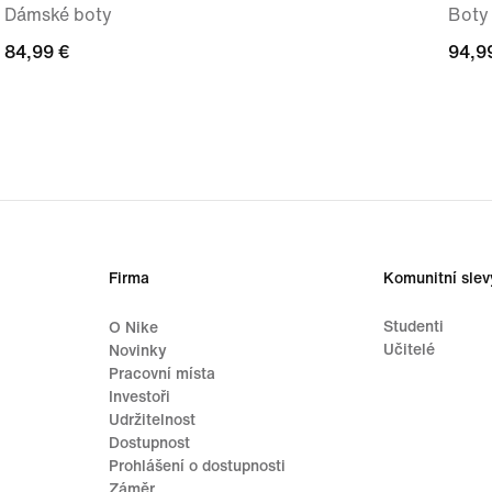
Dámské boty
Boty 
84,99 €
84,99 €
94,9
94,9
Firma
Komunitní slev
Studenti
O Nike
Učitelé
Novinky
Pracovní místa
Investoři
Udržitelnost
Dostupnost
Prohlášení o dostupnosti
Záměr