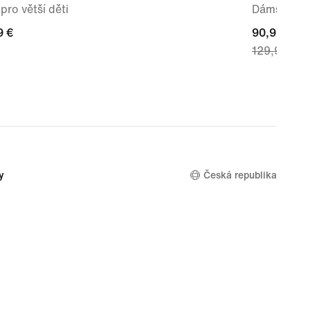
pro větší děti
Dámské bo
9 €
9 €
current
90,99 €
129,99 €
price
90,99 €,
original
price
129,99 €
y
Česká republika