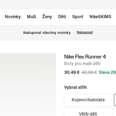
Novinky
Muži
Ženy
Děti
Sport
NikeSKIMS
Nakupovat všechny novinky
Nakupovat
Nike Flex Runner 4
obrázek
1
Boty pro malé děti
ze
30,49 €
42,99 €
Sleva 29
8
Vybrat střih
Kojenci/batolata
Větší děti