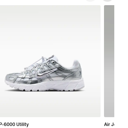
P-6000 Utility
Air Jordan