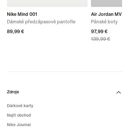
Nike Mind 001
Air Jordan MVP 
Dámské předzápasové pantofle
Pánské boty
89,99 €
89,99 €
current
97,99 €
139,99 €
price
97,99 €,
original
price
139,99 €
Zdroje
Dárkové karty
Najít obchod
Nike Journal