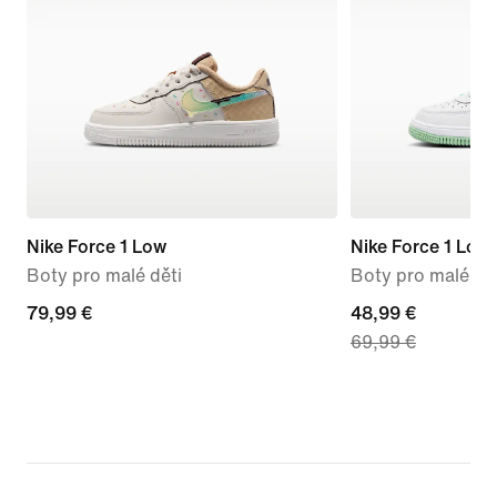
Nike Force 1 Low
Nike Force 1 Low
Boty pro malé děti
Boty pro malé dě
79,99 €
79,99 €
current
48,99 €
69,99 €
price
48,99 €,
original
price
69,99 €