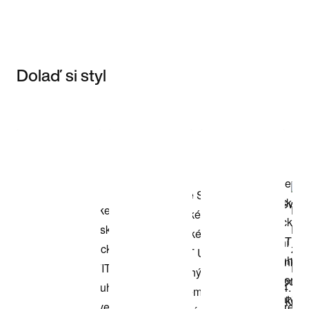
Dolaď si styl
Item 3 of 3
Nakupovat
model