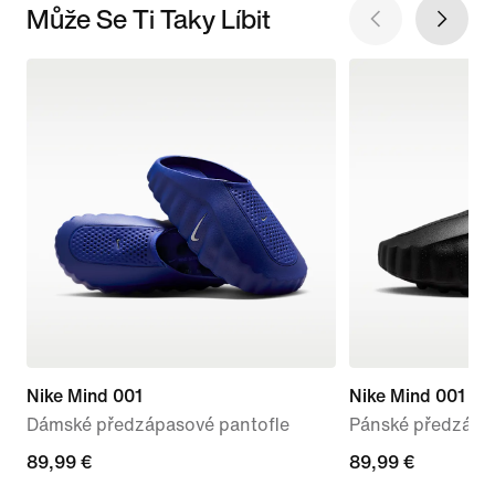
Může Se Ti Taky Líbit
Nike Mind 001
Nike Mind 001
Dámské předzápasové pantofle
Pánské předzápa
89,99 €
89,99 €
89,99 €
89,99 €