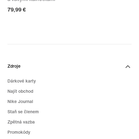
79,99 €
79,99 €
Zdroje
Dárkové karty
Najít obchod
Nike Journal
Staň se členem
Zpětná vazba
Promokódy