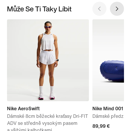
Může Se Ti Taky Líbit
Nike AeroSwift
Nike Mind 001
Dámské 8cm běžecké kraťasy Dri-FIT
Dámské předzápa
ADV se středně vysokým pasem
89,99 €
89,99 €
a všitými kalhotkami