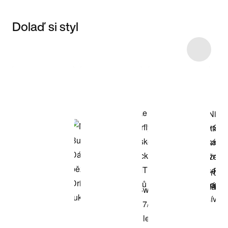
Dolaď si styl
Item 3 of 28
Nakupovat
model