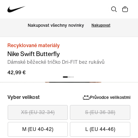
Nakupovat všechny novinky
Nakupovat
Recyklované materiály
Nike Swift Butterfly
Dámské běžecké tričko Dri-FIT bez rukávů
42,99 €
Vyber velikost
Průvodce velikostmi
XS (EU 32-34)
S (EU 36-38)
M (EU 40-42)
L (EU 44-46)