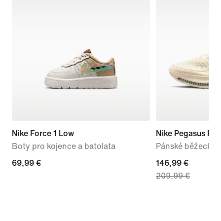
Nike Force 1 Low
Nike Pegasus Pr
Boty pro kojence a batolata
Pánské běžecké si
69,99 €
69,99 €
current
146,99 €
209,99 €
price
146,99 €,
original
price