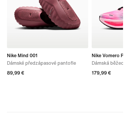
Nike Mind 001
Nike Vomero Plus
Dámské předzápasové pantofle
Dámská běžecká s
89,99 €
89,99 €
179,99 €
179,99 €