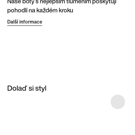
Naše boty s nejlepším tlumením poskytují
pohodlí na každém kroku
Další informace
Dolaď si styl
Item 3 of 4