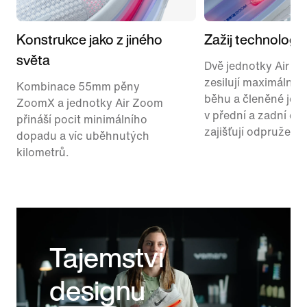
Konstrukce jako z jiného
Zažij technologii 
světa
Dvě jednotky Air Z
zesilují maximální t
Kombinace 55mm pěny
běhu a členěné jed
ZoomX a jednotky Air Zoom
v přední a zadní čás
přináší pocit minimálního
zajišťují odpružený
dopadu a víc uběhnutých
kilometrů.
Tajemství
designu