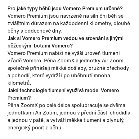
Pro jaké typy běhů jsou Vomero Premium určené?
Vomero Premium jsou navržené na silniční běh se
zvláštním důrazem na každodenní kilometry, dlouhé
běhy a oddechové dny.
Jak si Vomero Premium vedou ve srovnání s jinými
běžeckými botami Vomero?
Vomero Premium nabízí nejvyšší úroveň tlumení
v řadě Vomero. Pěna ZoomX a jednotky Air Zoom
společně přinášejí měkké došlapy, pružné přechody
a pohodlí, které vydrží i po uběhnutí mnoha
kilometrů.
Jaké technologie tlumení využívá model Vomero
Premium?
Pěna ZoomX po celé délce spolupracuje se dvěma
jednotkami Air Zoom, jednou v přední části chodidla
a jednou v patě, a vytváří měkké tlumení a plynulý,
energický pocit z běhu.