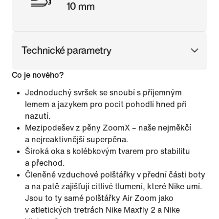
10 mm
Technické parametry
Co je nového?
Jednoduchý svršek se snoubí s příjemným
lemem a jazykem pro pocit pohodlí hned při
nazutí.
Mezipodešev z pěny ZoomX – naše nejměkčí
a nejreaktivnější superpěna.
Široká oka s kolébkovým tvarem pro stabilitu
a přechod.
Členěné vzduchové polštářky v přední části boty
a na patě zajišťují citlivé tlumení, které Nike umí.
Jsou to ty samé polštářky Air Zoom jako
v atletických tretrách Nike Maxfly 2 a Nike