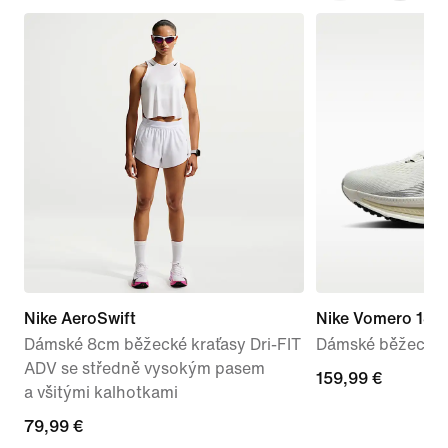
Nike AeroSwift
Nike Vomero 18
Dámské 8cm běžecké kraťasy Dri-FIT
Dámské běžecké s
ADV se středně vysokým pasem
159,99 €
159,99 €
a všitými kalhotkami
79,99 €
79,99 €