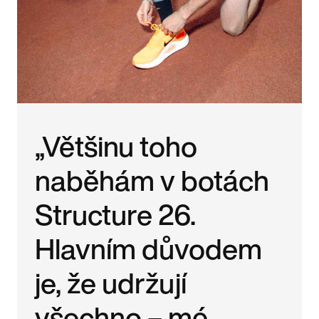
„Většinu toho
naběhám v botách
Structure 26.
Hlavním důvodem
je, že udržují
všechno – mé