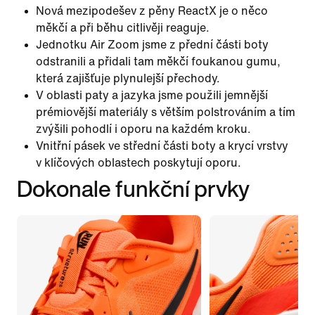
Nová mezipodešev z pěny ReactX je o něco
měkčí a při běhu citlivěji reaguje.
Jednotku Air Zoom jsme z přední části boty
odstranili a přidali tam měkčí foukanou gumu,
která zajišťuje plynulejší přechody.
V oblasti paty a jazyka jsme použili jemnější
prémiovější materiály s větším polstrováním a tím
zvýšili pohodlí i oporu na každém kroku.
Vnitřní pásek ve střední části boty a krycí vrstvy
v klíčových oblastech poskytují oporu.
Dokonale funkční prvky