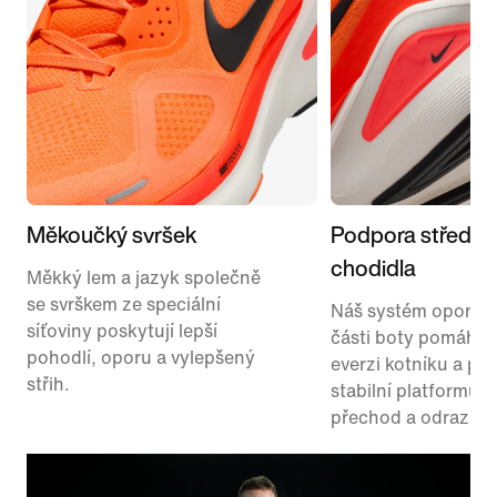
Měkoučký svršek
Podpora střední 
chodidla
Měkký lem a jazyk společně
se svrškem ze speciální
Náš systém opory v
síťoviny poskytují lepší
části boty pomáhá 
pohodlí, oporu a vylepšený
everzi kotníku a po
střih.
stabilní platformu p
přechod a odraz ze 