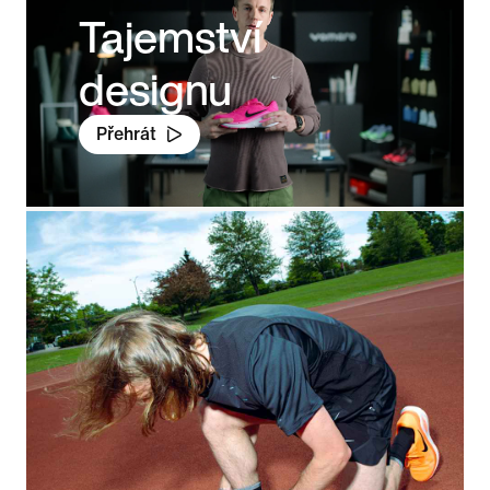
Tajemství
designu
Přehrát