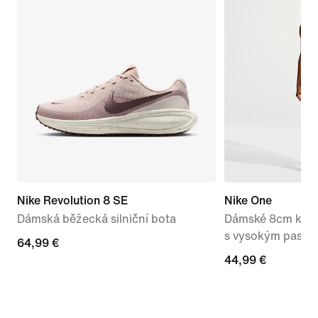
Nike Revolution 8 SE
Nike One
Dámská běžecká silniční bota
Dámské 8cm kraťas
s vysokým pase
64,99 €
64,99 €
44,99 €
44,99 €