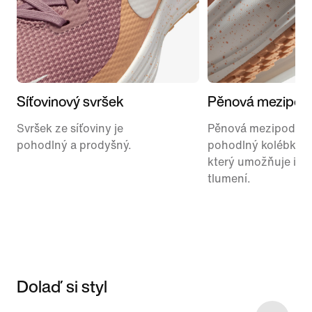
Síťovinový svršek
Pěnová mezipod
Svršek ze síťoviny je
Pěnová mezipodeš
pohodlný a prodyšný.
pohodlný kolébkový
který umožňuje intu
tlumení.
Dolaď si styl