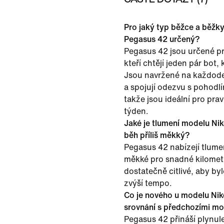
Pro jaký typ běžce a běžk
Pegasus 42 určený?
Pegasus 42 jsou určené p
kteří chtějí jeden pár bot,
Jsou navržené na každoden
a spojují odezvu s pohodlí
takže jsou ideální pro pra
týden.
Jaké je tlumení modelu Ni
běh příliš měkký?
Pegasus 42 nabízejí tlumen
měkké pro snadné kilometr
dostatečně citlivé, aby byl
zvýší tempo.
Co je nového u modelu Nik
srovnání s předchozími m
Pegasus 42 přináší plynulej