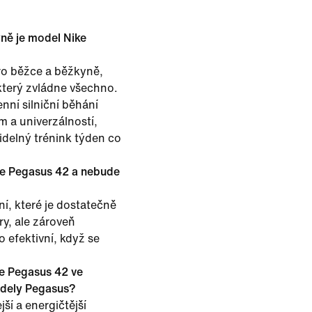
yně je model Nike
ro běžce a běžkyně,
 který zvládne všechno.
ní silniční běhání
m a univerzálností,
videlný trénink týden co
ke Pegasus 42 a nebude
í, které je dostatečně
y, ale zároveň
o efektivní, když se
e Pegasus 42 ve
odely Pegasus?
ší a energičtější