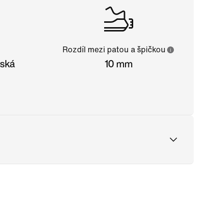
Rozdíl mezi patou a špičkou
nská
10 mm