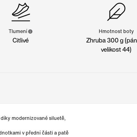
Tlumení
Hmotnost boty
Citlivé
Zhruba 300 g (pá
velikost 44)
 díky modernizované siluetě,
dnotkami v přední části a patě