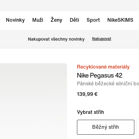
Novinky
Muži
Ženy
Děti
Sport
NikeSKIMS
Nakupovat všechny novinky
Nakupovat
Recyklované materiály
obrázek
Nike Pegasus 42
1
Pánské běžecké silniční b
ze
8
139,99 €
Vybrat střih
Běžný střih