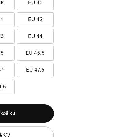
39
EU 40
41
EU 42
43
EU 44
45
EU 45.5
47
EU 47.5
9.5
 košíku
é