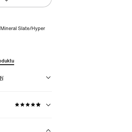
/Mineral Slate/Hyper
oduktu
ží