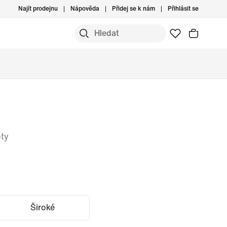
Najít prodejnu
Nápověda
Přidej se k nám
Přihlásit se
oty
Široké