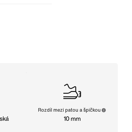
Rozdíl mezi patou a špičkou
mská
10 mm