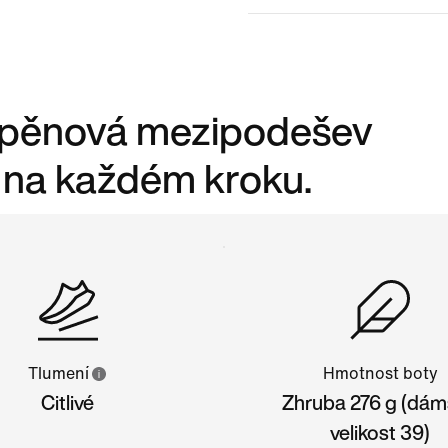
 pěnová mezipodešev
a na každém kroku.
Tlumení
Hmotnost boty
Citlivé
Zhruba 276 g (dá
velikost 39)