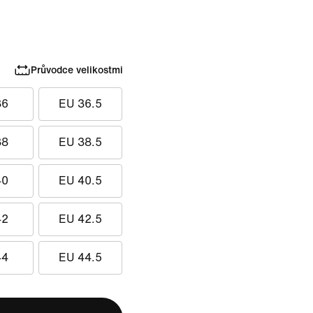
Průvodce velikostmi
36
EU 36.5
38
EU 38.5
40
EU 40.5
42
EU 42.5
44
EU 44.5