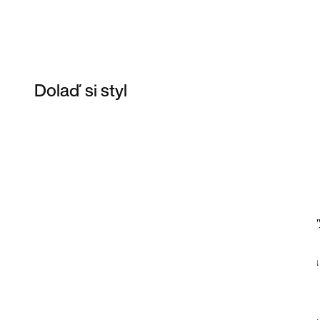
Dolaď si styl
Item 3 of 8