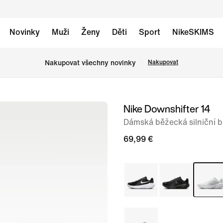
Novinky
Muži
Ženy
Děti
Sport
NikeSKIMS
Nakupovat všechny novinky
Nakupovat
Nike Downshifter 14
obrázek
1
Dámská běžecká silniční b
ze
69,99 €
8