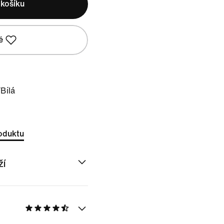
 košíku
é
/Bílá
oduktu
ží