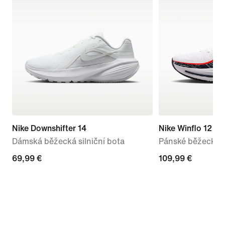
Nike Downshifter 14
Nike Winflo 12
Dámská běžecká silniční bota
Pánské běžecké si
69,99 €
69,99 €
109,99 €
109,99 €