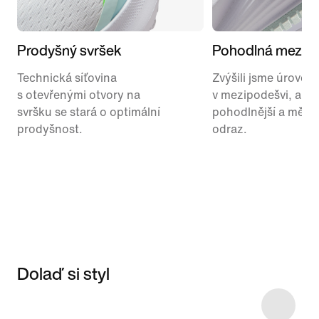
Prodyšný svršek
Pohodlná mezip
Technická síťovina
Zvýšili jsme úroveň
s otevřenými otvory na
v mezipodešvi, aby 
svršku se stará o optimální
pohodlnější a měla 
prodyšnost.
odraz.
Dolaď si styl
Item 3 of 29