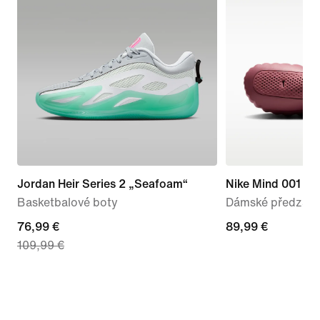
Jordan Heir Series 2 „Seafoam“
Nike Mind 001
Basketbalové boty
Dámské předzápa
current
76,99 €
89,99 €
89,99 €
109,99 €
price
76,99 €,
original
price