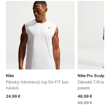
Nike
Nike Pro Sculpt
Pánský tréninkový top Dri-FIT bez
Dámské 7/8 legí
rukávů
pasem
24,99 €
24,99 €
current
48,99 €
69,99 €
price