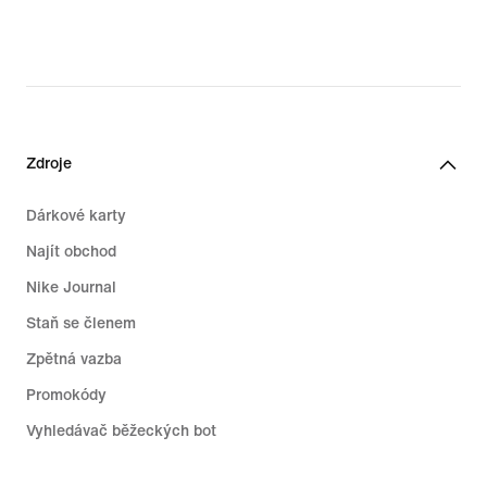
48,99 €,
original
price
69,99 €
Zdroje
Dárkové karty
Najít obchod
Nike Journal
Staň se členem
Zpětná vazba
Promokódy
Vyhledávač běžeckých bot