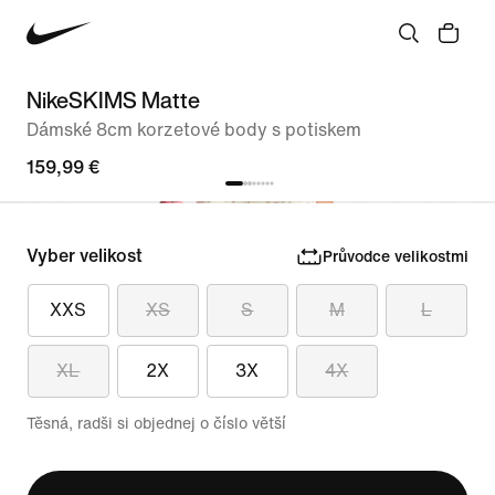
NikeSKIMS Matte
Dámské 8cm korzetové body s potiskem
159,99 €
Vyber velikost
Průvodce velikostmi
XXS
XS
S
M
L
XL
2X
3X
4X
Těsná, radši si objednej o číslo větší