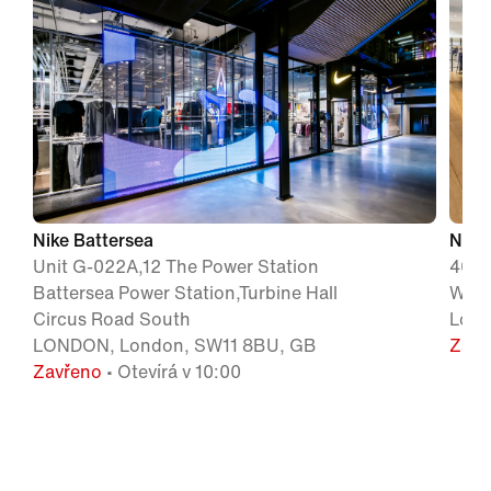
Nike Battersea
Nike
Unit G-022A,12 The Power Station
400 
Battersea Power Station,Turbine Hall
W1A 
Circus Road South
Lond
LONDON, London, SW11 8BU, GB
Zavř
Zavřeno
• Otevírá v 10:00