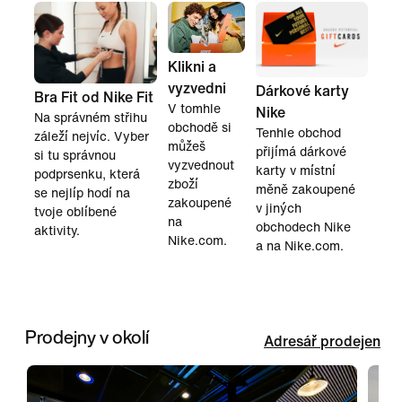
Klikni a
vyzvedni
Dárkové karty
Bra Fit od Nike Fit
V tomhle
Nike
Na správném střihu
obchodě si
Tenhle obchod
záleží nejvíc. Vyber
můžeš
přijímá dárkové
si tu správnou
vyzvednout
karty v místní
podprsenku, která
zboží
měně zakoupené
se nejlíp hodí na
zakoupené
v jiných
tvoje oblíbené
na
obchodech Nike
aktivity.
Nike.com.
a na Nike.com.
Prodejny v okolí
Adresář prodejen