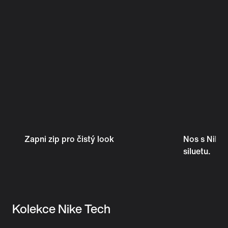
Zapni zip pro čistý look
Nos s Nike 
siluetu.
Kolekce Nike Tech