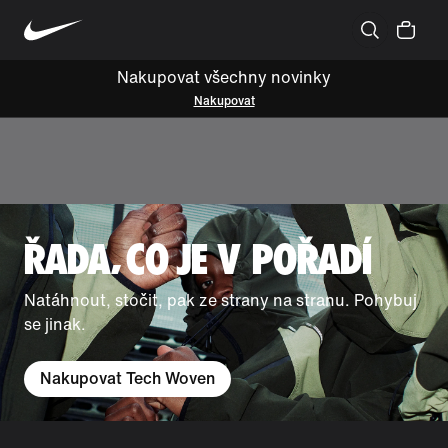
Nakupovat všechny novinky
Nakupovat
ŘADA, CO JE V POŘADÍ
Natáhnout, stočit, pak ze strany na stranu. Pohybuj
se jinak.
Nakupovat Tech Woven