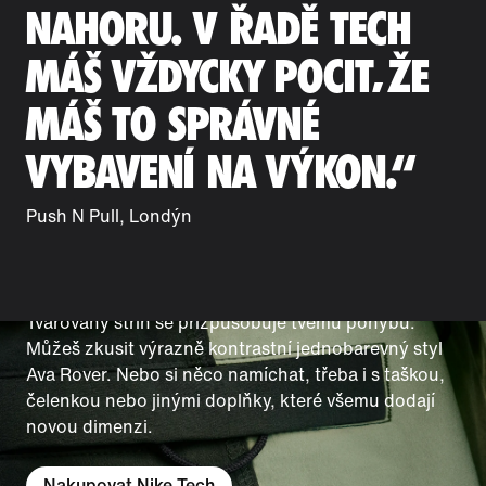
NAHORU. V ŘADĚ TECH
MÁŠ VŽDYCKY POCIT, ŽE
MÁŠ TO SPRÁVNÉ
VYBAVENÍ NA VÝKON.“
Push N Pull, Londýn
JAK SI UDRŽÍM TEMPO
OD RÁNA DO VEČERA?
Tvarovaný střih se přizpůsobuje tvému pohybu.
Můžeš zkusit výrazně kontrastní jednobarevný styl
Ava Rover. Nebo si něco namíchat, třeba i s taškou,
čelenkou nebo jinými doplňky, které všemu dodají
novou dimenzi.
Nakupovat Nike Tech