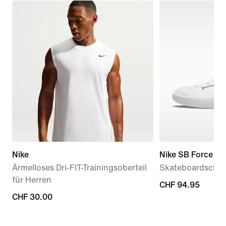
Nike
Nike SB Force 5
Ärmelloses Dri-FIT-Trainingsoberteil
Skateboardschu
für Herren
CHF 94.95
CHF 94.95
CHF 30.00
CHF 30.00