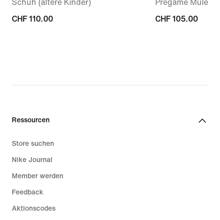
Schuh (ältere Kinder)
Pregame Mule (D
CHF 110.00
CHF 110.00
CHF 105.00
CHF 105.00
Ressourcen
Store suchen
Nike Journal
Member werden
Feedback
Aktionscodes