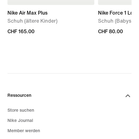
Nike Air Max Plus
Nike Force 1 Low
Schuh (ältere Kinder)
Schuh (Babys, Kl
CHF 165.00
CHF 165.00
CHF 80.00
CHF 80.00
Ressourcen
Store suchen
Nike Journal
Member werden