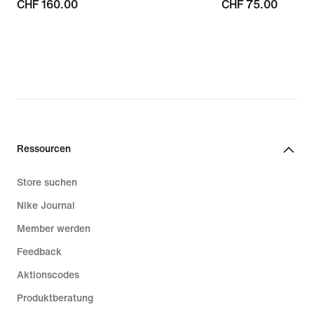
CHF 160.00
CHF 160.00
CHF 75.00
CHF 75.00
Ressourcen
Store suchen
Nike Journal
Member werden
Feedback
Aktionscodes
Produktberatung