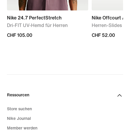
Nike 24.7 PerfectStretch
Nike Offcourt Adj
Dri-FIT UV-Hemd für Herren
Herren-Slides
CHF 105.00
CHF 105.00
CHF 52.00
CHF 52.00
Ressourcen
Store suchen
Nike Journal
Member werden