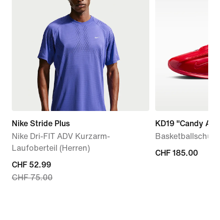
Nike Stride Plus
KD19 "Candy App
Nike Dri-FIT ADV Kurzarm-
Basketballschuh
Laufoberteil (Herren)
CHF 185.00
CHF 185.00
current
CHF 52.99
CHF 75.00
price
CHF 52.99,
original
price