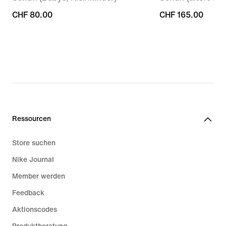
CHF 80.00
CHF 80.00
CHF 165.00
CHF 165.00
Ressourcen
Store suchen
Nike Journal
Member werden
Feedback
Aktionscodes