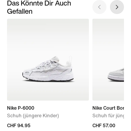
Das Könnte Dir Auch
Gefallen
Nike P-6000
Nike Court Borou
Schuh (jüngere Kinder)
Schuh für jünger
CHF 94.95
CHF 94.95
CHF 57.00
CHF 57.00